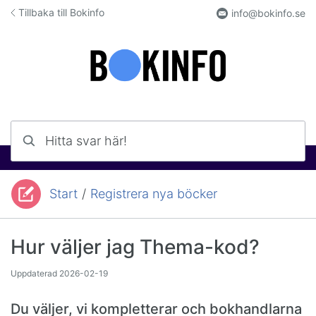
Hoppa till innehåll
Tillbaka till Bokinfo
info@bokinfo.se
Hitta svar här!
Start
/
Registrera nya böcker
Du är här:
Hur väljer jag Thema-kod?
Uppdaterad
2026-02-19
Du väljer, vi kompletterar och bokhandlarna