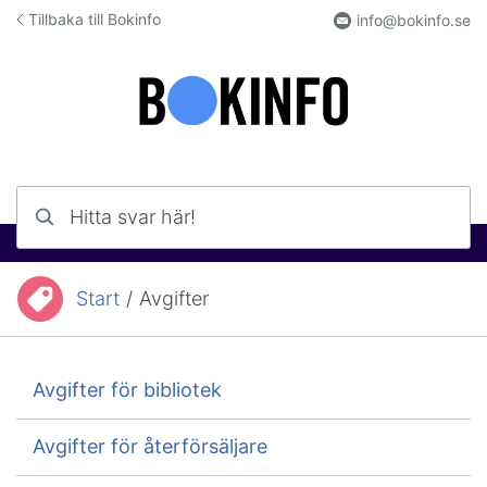
Hoppa till innehåll
Tillbaka till Bokinfo
info@bokinfo.se
Hitta svar här!
Start
/
Avgifter
Du är här:
Avgifter för bibliotek
Avgifter för återförsäljare