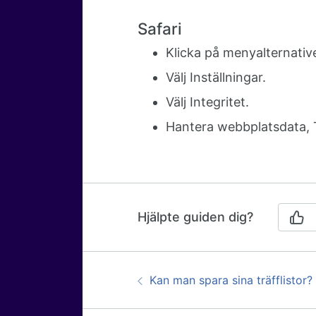
Safari
Klicka på menyalternativet
Välj Inställningar.
Välj Integritet.
Hantera webbplatsdata, T
Hjälpte guiden dig?
Guidenavigering
Föregående:
Kan man spara sina träfflistor?