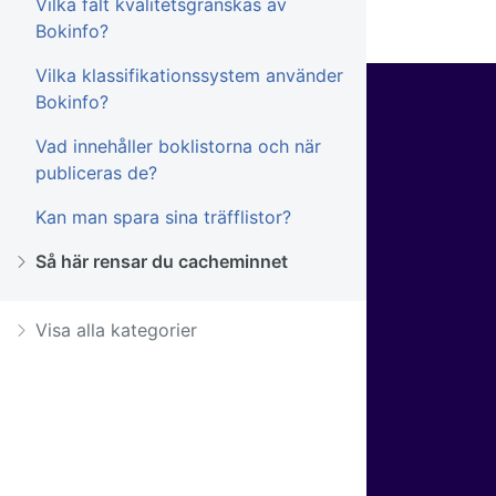
Vilka fält kvalitetsgranskas av
Bokinfo?
Vilka klassifikationssystem använder
Bokinfo?
Vad innehåller boklistorna och när
publiceras de?
Kan man spara sina träfflistor?
Så här rensar du cacheminnet
Visa alla kategorier