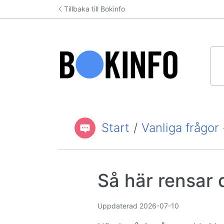
Hoppa till innehåll
Tillbaka till Bokinfo
Hit
Start
/
Vanliga frågor
Du är här:
Så här rensar
Uppdaterad
2026-07-10